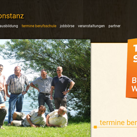
onstanz
ausbildung
termine berufsschule
jobbörse
veranstaltungen
partner
termine be