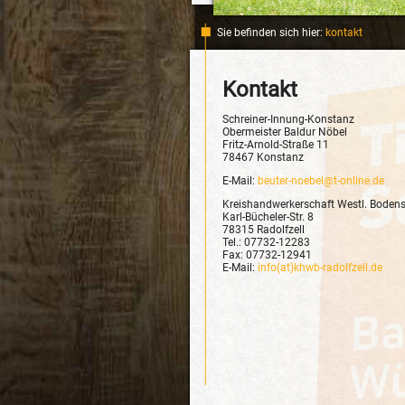
Sie befinden sich hier:
kontakt
Kontakt
Schreiner-Innung-Konstanz
Obermeister Baldur Nöbel
Fritz-Arnold-Straße 11
78467 Konstanz
E-Mail:
beuter-noebel@t-online.de
Kreishandwerkerschaft Westl. Boden
Karl-Bücheler-Str. 8
78315 Radolfzell
Tel.: 07732-12283
Fax: 07732-12941
E-Mail:
info(at)khwb-radolfzell.de